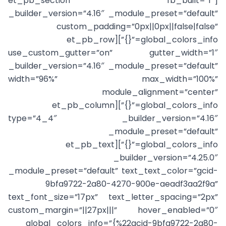
[et_pb_section fb_built=”1″
_builder_version=”4.16″ _module_preset=”default”
custom_padding=”0px||0px||false|false”
global_colors_info=”{}”][et_pb_row
use_custom_gutter=”on” gutter_width=”1″
_builder_version=”4.16″ _module_preset=”default”
width=”96%” max_width=”100%”
module_alignment=”center”
global_colors_info=”{}”][et_pb_column
type=”4_4″ _builder_version=”4.16″
_module_preset=”default”
global_colors_info=”{}”][et_pb_text
_builder_version=”4.25.0″
_module_preset=”default” text_text_color=”gcid-
9bfa9722-2a80-4270-900e-aeadf3aa2f9a”
text_font_size=”17px” text_letter_spacing=”2px”
custom_margin=”||27px|||” hover_enabled=”0″
global_colors_info=”{%22gcid-9bfa9722-2a80-