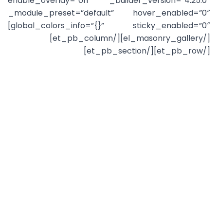
enable_overlay=”on” _builder_version=”4.25.0″
_module_preset=”default” hover_enabled=”0″
global_colors_info=”{}” sticky_enabled=”0″]
[/el_masonry_gallery][/et_pb_column]
[/et_pb_row][/et_pb_section]