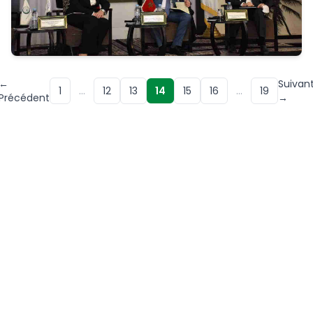
←
Suivan
1
…
12
13
14
15
16
…
19
Précédent
→